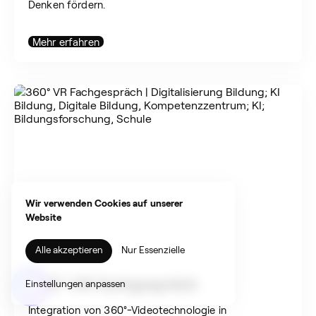
Denken fördern.
Mehr erfahren
Wir verwenden Cookies auf unserer
Website
Alle akzeptieren
Nur Essenzielle
Suchen
360°-VR Fachgespräch
Einstellungen anpassen
nach:
Integration von 360°-Videotechnologie in