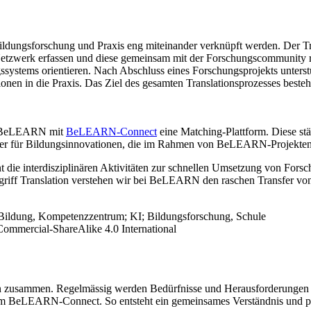
ldungsforschung und Praxis eng miteinander verknüpft werden. Der Tra
etzwerk erfassen und diese gemeinsam mit der Forschungscommunity r
ngssystems orientieren. Nach Abschluss eines Forschungsprojekts unt
onen in die Praxis. Das Ziel des gesamten Translationsprozesses besteh
bt BeLEARN mit
BeLEARN-Connect
eine Matching-Plattform. Diese st
fenster für Bildungsinnovationen, die im Rahmen von BeLEARN-Projekte
nt die interdisziplinären Aktivitäten zur schnellen Umsetzung von Forsc
Begriff Translation verstehen wir bei BeLEARN den raschen Transfer vo
mercial-ShareAlike 4.0 International
en zusammen. Regelmässig werden Bedürfnisse und Herausforderungen 
orm BeLEARN-Connect. So entsteht ein gemeinsames Verständnis und pr