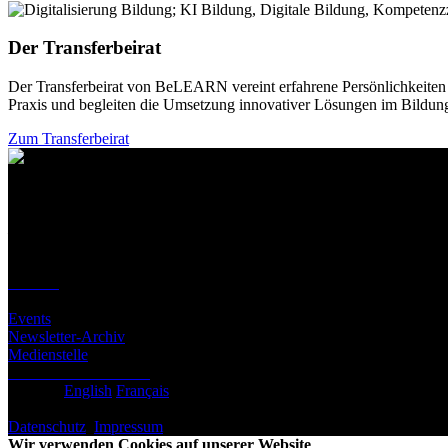
Der Transferbeirat
Der Transferbeirat von BeLEARN vereint erfahrene Persönlichkeiten a
Praxis und begleiten die Umsetzung innovativer Lösungen im Bildung
Zum Transferbeirat
Kontakt
Standort
BeLEARN
Laupenstrasse 19
3008 Bern
Kontakt
Infos
Events
Newsletter-Archiv
Medienstelle
Newsletter abonnieren
Deutsch
English
Français
© BeLEARN 2026
Datenschutz
,
Impressum
,
Cookie-Einstellungen
Wir verwenden Cookies auf unserer Website