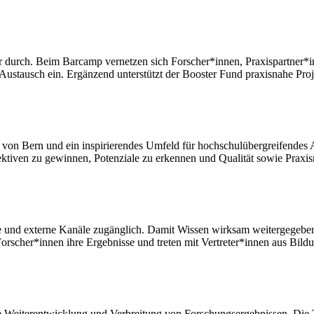
durch. Beim Barcamp vernetzen sich Forscher*innen, Praxispartner*i
n Austausch ein. Ergänzend unterstützt der Booster Fund praxisnahe Pro
on Bern und ein inspirierendes Umfeld für hochschulübergreifendes Ar
tiven zu gewinnen, Potenziale zu erkennen und Qualität sowie Praxis
und externe Kanäle zugänglich. Damit Wissen wirksam weitergegeben w
Forscher*innen ihre Ergebnisse und treten mit Vertreter*innen aus Bil
Weiterentwicklung und Verbreitung von Forschungsergebnissen. Die Tr