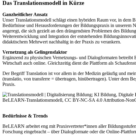
Das Translationsmodell in Kürze
Ganzheitlicher Ansatz
Unser
Translationsmodell
schlägt einen hybriden Raum vor, in dem Bi
Bedürfnisse und Herausforderungen der Bildungspraxis in unserem N
angeregt, die sich gezielt an den drängendsten Problemen des Bildu
Weiterentwicklung und Integration der entstehenden Bildungsinnovati
didaktischem Mehrwert nachhaltig in der Praxis zu verankern.
Vernetzung als Gelingensfaktor
Ergänzend zu physischen Vernetzungs- und Dialogformaten betrei
Wirtschaft auch online. Gleichzeitig dient die Plattform als Schau
Der Begriff Translation ist vor allem in der Medizin geläufig und mei
(translatio, von transferre = übertragen, hinübertragen). Unter dem 
Praxis.
BeLEARN-Translationsmodell, CC BY-NC-SA 4.0 Attribution-NonCom
Bedürfnisse & Trends
BeLEARN arbeitet eng mit Praxisvertreter*innen aller Bildungsstuf
Forschung eingebracht – über Dialogformate oder die Online-Plattf