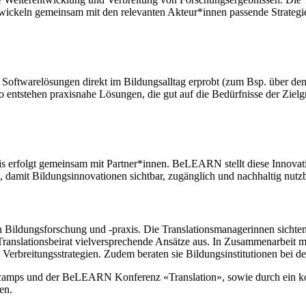
ntwickeln gemeinsam mit den relevanten Akteur*innen passende Strategi
Softwarelösungen direkt im Bildungsalltag erprobt (zum Bsp. über de
So entstehen praxisnahe Lösungen, die gut auf die Bedürfnisse der Zi
axis erfolgt gemeinsam mit Partner*innen. BeLEARN stellt diese Innov
damit Bildungsinnovationen sichtbar, zugänglich und nachhaltig nutz
hen Bildungsforschung und -praxis. Die Translationsmanagerinnen sic
nslationsbeirat vielversprechende Ansätze aus. In Zusammenarbeit mit d
erbreitungsstrategien. Zudem beraten sie Bildungsinstitutionen bei 
ps und der BeLEARN Konferenz «Translation», sowie durch ein kontin
en.