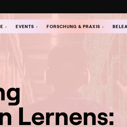
E
EVENTS
FORSCHUNG & PRAXIS
BELE
ng
n Lernens: