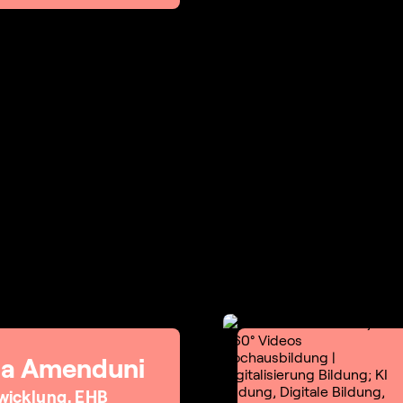
ca Amenduni
wicklung, EHB