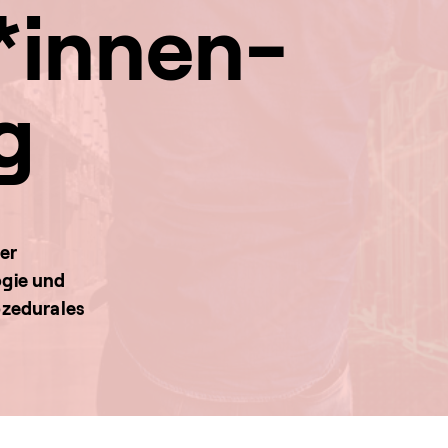
*innen-
g
er
ogie und
ozedurales