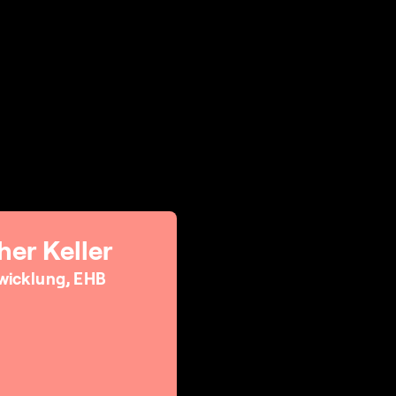
her Keller
wicklung, EHB