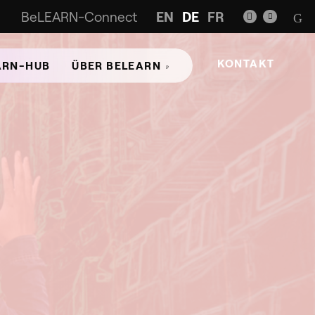
BeLEARN-Connect
EN
DE
FR
KONTAKT
ARN-HUB
ÜBER BELEARN