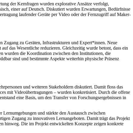
ung der Kernfragen wurden explorative Ansätze verfolgt,
isch, einer auf Deutsch. Diskutiert wurden Erwartungen, Bedürfnisse
tragung laufender Geräte per Video oder der Fernzugriff auf Maker-
gen Zugang zu Geräten, Infrastrukturen und Expert*innen. Neue
auf das Wesentliche reduzieren. Gleichzeitig wurde betont, dass ein
en wurden die Koordination zwischen den Institutionen, die
bbildbar sind und bestimmte Aspekte weiterhin physische Präsenz
rpersonen und weiteren Stakeholdern diskutiert. Damit floss das
aces mit Videoübertragungen – wurden konkretisiert. Durch die offene
entstand eine Basis, um den Transfer von Forschungsergebnissen in
ilter Lernumgebungen und stärkte den Austausch zwischen
tigen Zugang zu innovativen Lernangeboten. Damit trägt das Projekt
zen hinweg. Die im Projekt entwickelten Konzepte zeigen konkrete