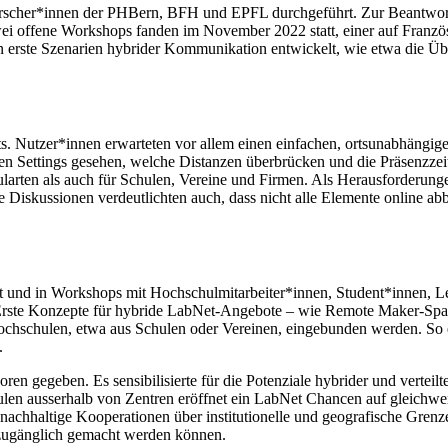
orscher*innen der PHBern, BFH und EPFL durchgeführt. Zur Beantwort
wei offene Workshops fanden im November 2022 statt, einer auf Französ
erste Szenarien hybrider Kommunikation entwickelt, wie etwa die Über
ts. Nutzer*innen erwarteten vor allem einen einfachen, ortsunabhängi
 Settings gesehen, welche Distanzen überbrücken und die Präsenzzeit 
ularten als auch für Schulen, Vereine und Firmen. Als Herausforderung
ie Diskussionen verdeutlichten auch, dass nicht alle Elemente online a
 und in Workshops mit Hochschulmitarbeiter*innen, Student*innen, Leh
en. Erste Konzepte für hybride LabNet-Angebote – wie Remote Maker-Sp
ochschulen, etwa aus Schulen oder Vereinen, eingebunden werden. So 
.
ren gegeben. Es sensibilisierte für die Potenziale hybrider und verte
en ausserhalb von Zentren eröffnet ein LabNet Chancen auf gleichwer
 nachhaltige Kooperationen über institutionelle und geografische Gren
 zugänglich gemacht werden können.