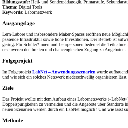
Bildungsstufe:
Heil- und Sonderpädagogik, Primarstufe, Sekundarstuf
Thema:
Digital Tools
Keywords:
Labornetzwerk
Ausgangslage
Lern-Labore und insbesondere Maker-Spaces eröffnen neue Möglichkeit
passende Infrastruktur sowie hohe Investitionen. Der Betrieb ist au
gering. Für Schüler*innen und Lehrpersonen bedeutet die Teilnahme
erschweren den breiten und chancengleichen Zugang zu Angeboten.
Folgeprojekt
Im Folgeprojekt
LabNet – Anwendungsszenarien
wurde aufbauend 
und wie sich ein solches Netzwerk niederschwellig organisieren lässt.
Ziele
Das Projekt wollte mit dem Aufbau eines Labornetzwerks («LabNet»)
Doppelspurigkeiten zu vermeiden und die Angebote über Standorte h
neuen Szenarien werden durch ein LabNet möglich? Und wie lässt sic
Methode