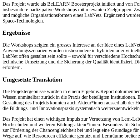
Das Projekt wurde als BeLEARN Boosterprojekt initiiert und von F
insbesondere partizipative Workshops mit relevanten Zielgruppen. Z
und mögliche Organisationsformen eines LabNets. Ergänzend wurden 
Space-Technologien.
Ergebnisse
Die Workshops zeigten ein grosses Interesse an der Idee eines LabNe
Anwendungsszenarien wurden insbesondere in hybriden oder virtuellen
LabNet offen gestaltet sein sollte – sowohl für verschiedene Hochsch
technische Umsetzung und die Sicherung der Qualität identifiziert. D
erfordern.
Umgesetzte Translation
Die Projektergebnisse wurden in einem Ergebnis-Report dokumentiert
Wissen unmittelbar zurück in die Praxis der beteiligten Institution
Gestaltung des Projekts konnten auch Akteur*innen ausserhalb der H
die Bildungs- und Innovationspraxis systematisch weiterzuentwickeln
Das Projekt hat einen wichtigen Impuls zur Vernetzung von Lern-Labo
Hochschulen und weiteren Bildungsakteur*innen. Besonders für Schul
zur Förderung der Chancengleichheit bei und legt eine Grundlage für
Wege auf, wie Ressourcen effizienter genutzt und Lernräume breiter