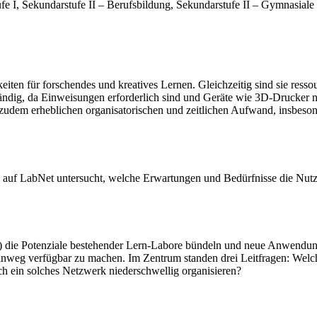
e I, Sekundarstufe II – Berufsbildung, Sekundarstufe II – Gymnasiale 
en für forschendes und kreatives Lernen. Gleichzeitig sind sie ressou
fwändig, da Einweisungen erforderlich sind und Geräte wie 3D-Drucker 
 zudem erheblichen organisatorischen und zeitlichen Aufwand, insbes
auf LabNet untersucht, welche Erwartungen und Bedürfnisse die Nutz
 die Potenziale bestehender Lern-Labore bündeln und neue Anwendungs
inweg verfügbar zu machen. Im Zentrum standen drei Leitfragen: Wel
h ein solches Netzwerk niederschwellig organisieren?