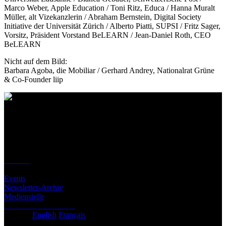
Marco Weber, Apple Education / Toni Ritz, Educa / Hanna Muralt
Müller, alt Vizekanzlerin / Abraham Bernstein, Digital Society
Initiative der Universität Zürich / Alberto Piatti, SUPSI / Fritz Sager,
Vorsitz, Präsident Vorstand BeLEARN / Jean-Daniel Roth, CEO
BeLEARN
Nicht auf dem Bild:
Barbara Agoba, die Mobiliar / Gerhard Andrey, Nationalrat Grüne
& Co-Founder liip
Kontakt
Standort
BeLEARN
Laupenstrasse 19
3008 Bern
Kontakt
Infos
Events
Newsletter-Archiv
Medienstelle
Newsletter abonnieren
Deutsch
English
Français
© BeLEARN 2026