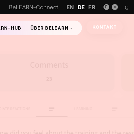
BeLEARN-Connect
EN
DE
FR
KONTAKT
ARN-HUB
ÜBER BELEARN