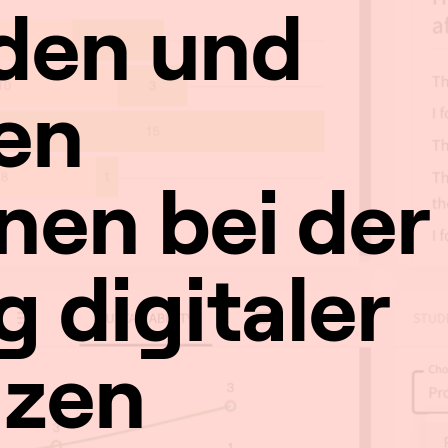
den und
en
nen bei der
 digitaler
zen