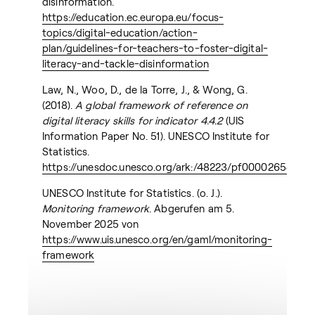
disinformation.
https://education.ec.europa.eu/focus-
topics/digital-education/action-
plan/guidelines-for-teachers-to-foster-digital-
literacy-and-tackle-disinformation
Law, N., Woo, D., de la Torre, J., & Wong, G.
(2018).
A global framework of reference on
digital literacy skills for indicator 4.4.2
(UIS
Information Paper No. 51). UNESCO Institute for
Statistics.
https://unesdoc.unesco.org/ark:/48223/pf0000265403
UNESCO Institute for Statistics. (o. J.).
Monitoring framework
. Abgerufen am 5.
November 2025 von
https://www.uis.unesco.org/en/gaml/monitoring-
framework