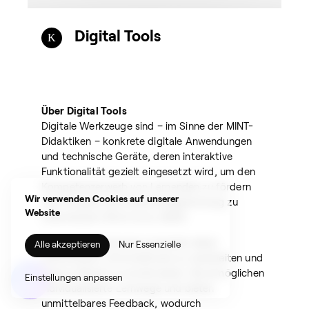
Digital Tools
Über Digital Tools
Digitale Werkzeuge sind – im Sinne der MINT-
Didaktiken – konkrete digitale Anwendungen
und technische Geräte, deren interaktive
Funktionalität gezielt eingesetzt wird, um den
Kompetenzerwerb von Lernenden zu fördern
Wir verwenden Cookies auf unserer
und Prozesse der Erkenntnisgewinnung zu
Website
unterstützen (Roth et al, 2023).
Digitale Tools können Lernende dabei
Alle akzeptieren
Nur Essenzielle
unterstützen, Informationen zu verarbeiten und
Suchen
daraus Wissen zu konstruieren. Sie ermöglichen
Einstellungen anpassen
nach:
individualisierte Lernwege und bieten
unmittelbares Feedback, wodurch