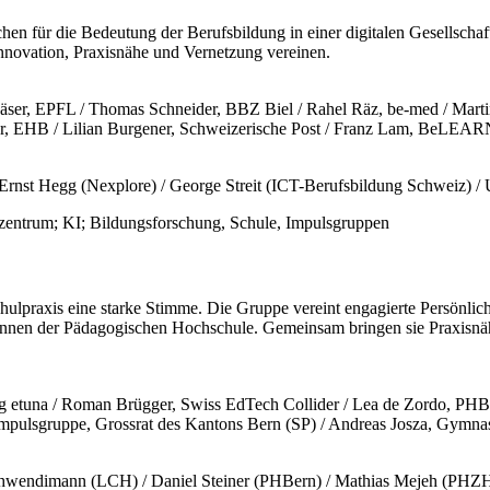
en für die Bedeutung der Berufsbildung in einer digitalen Gesellscha
nnovation, Praxisnähe und Vernetzung vereinen.
äser, EPFL / Thomas Schneider, BBZ Biel / Rahel Räz, be-med / Marti
r, EHB / Lilian Burgener, Schweizerische Post / Franz Lam, BeLEA
 Ernst Hegg (Nexplore) / George Streit (ICT-Berufsbildung Schweiz) 
praxis eine starke Stimme. Die Gruppe vereint engagierte Persönlichk
nnen der Pädagogischen Hochschule. Gemeinsam bringen sie Praxisnäh
ung etuna / Roman Brügger, Swiss EdTech Collider / Lea de Zordo, 
Impulsgruppe, Grossrat des Kantons Bern (SP) / Andreas Josza, Gymna
 Schwendimann (LCH) / Daniel Steiner (PHBern) / Mathias Mejeh (PHZ