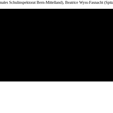
les Schulinspektorat Bern-Mittelland), Beatrice Wyss-Fasnacht (Spit