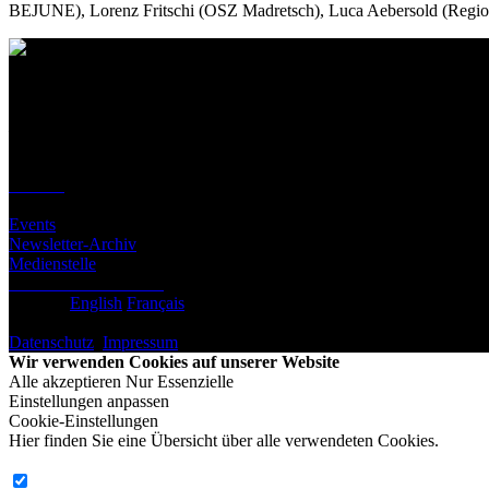
BEJUNE), Lorenz Fritschi (OSZ Madretsch), Luca Aebersold (Regiona
Kontakt
Standort
BeLEARN
Laupenstrasse 19
3008 Bern
Kontakt
Infos
Events
Newsletter-Archiv
Medienstelle
Newsletter abonnieren
Deutsch
English
Français
© BeLEARN 2026
Datenschutz
,
Impressum
,
Cookie-Einstellungen
Wir verwenden Cookies auf unserer Website
Alle akzeptieren
Nur Essenzielle
Einstellungen anpassen
Cookie-Einstellungen
Hier finden Sie eine Übersicht über alle verwendeten Cookies.