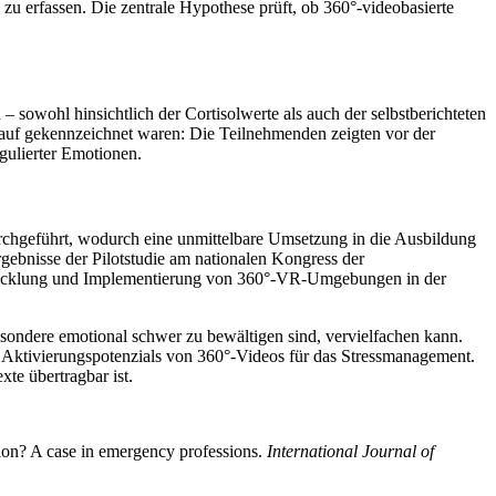
u erfassen. Die zentrale Hypothese prüft, ob 360°-videobasierte
sowohl hinsichtlich der Cortisolwerte als auch der selbstberichteten
lauf gekennzeichnet waren: Die Teilnehmenden zeigten vor der
gulierter Emotionen.
rchgeführt, wodurch eine unmittelbare Umsetzung in die Ausbildung
gebnisse der Pilotstudie am nationalen Kongress der
ntwicklung und Implementierung von 360°-VR-Umgebungen in der
besondere emotional schwer zu bewältigen sind, vervielfachen kann.
 Aktivierungspotenzials von 360°-Videos für das Stressmanagement.
te übertragbar ist.
tion? A case in emergency professions.
International Journal of