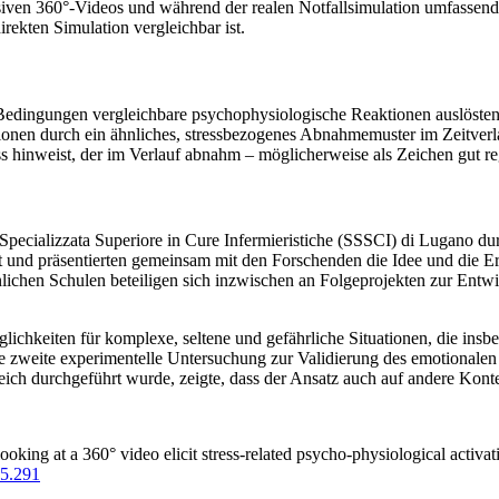
ven 360°-Videos und während der realen Notfallsimulation umfassend z
rekten Simulation vergleichbar ist.
edingungen vergleichbare psychophysiologische Reaktionen auslösten – 
tionen durch ein ähnliches, stressbezogenes Abnahmemuster im Zeitver
ss hinweist, der im Verlauf abnahm – möglicherweise als Zeichen gut re
pecializzata Superiore in Cure Infermieristiche (SSSCI) di Lugano du
t und präsentierten gemeinsam mit den Forschenden die Idee und die Er
hnlichen Schulen beteiligen sich inzwischen an Folgeprojekten zur E
glichkeiten für komplexe, seltene und gefährliche Situationen, die ins
 zweite experimentelle Untersuchung zur Validierung des emotionalen
ch durchgeführt wurde, zeigte, dass der Ansatz auch auf andere Kontex
oking at a 360° video elicit stress-related psycho-physiological activa
05.291