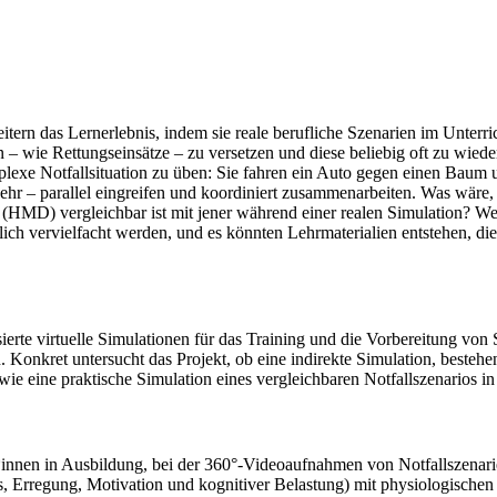
rn das Lernerlebnis, indem sie reale berufliche Szenarien im Unterrich
n – wie Rettungseinsätze – zu versetzen und diese beliebig oft zu wied
lexe Notfallsituation zu üben: Sie fahren ein Auto gegen einen Baum u
ehr – parallel eingreifen und koordiniert zusammenarbeiten. Was wäre
HMD) vergleichbar ist mit jener während einer realen Simulation? Wenn
lich vervielfacht werden, und es könnten Lehrmaterialien entstehen, di
ierte virtuelle Simulationen für das Training und die Vorbereitung von
. Konkret untersucht das Projekt, ob eine indirekte Simulation, beste
ie eine praktische Simulation eines vergleichbaren Notfallszenarios in 
*innen in Ausbildung, bei der 360°-Videoaufnahmen von Notfallszenarie
ss, Erregung, Motivation und kognitiver Belastung) mit physiologische