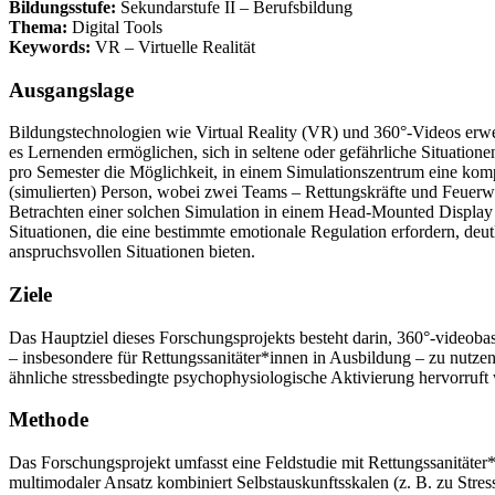
Bildungsstufe:
Sekundarstufe II – Berufsbildung
Thema:
Digital Tools
Keywords:
VR – Virtuelle Realität
Ausgangslage
Bildungstechnologien wie Virtual Reality (VR) und 360°-Videos erweite
es Lernenden ermöglichen, sich in seltene oder gefährliche Situatione
pro Semester die Möglichkeit, in einem Simulationszentrum eine komp
(simulierten) Person, wobei zwei Teams – Rettungskräfte und Feuerw
Betrachten einer solchen Simulation in einem Head-Mounted Display (
Situationen, die eine bestimmte emotionale Regulation erfordern, deut
anspruchsvollen Situationen bieten.
Ziele
Das Hauptziel dieses Forschungsprojekts besteht darin, 360°-videobas
– insbesondere für Rettungssanitäter*innen in Ausbildung – zu nutzen
ähnliche stressbedingte psychophysiologische Aktivierung hervorruft w
Methode
Das Forschungsprojekt umfasst eine Feldstudie mit Rettungssanitäter
multimodaler Ansatz kombiniert Selbstauskunftsskalen (z. B. zu Stre