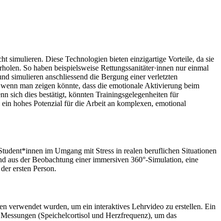
t simulieren. Diese Technologien bieten einzigartige Vorteile, da sie
erholen. So haben beispielsweise Rettungssanitäter·innen nur einmal
nd simulieren anschliessend die Bergung einer verletzten
, wenn man zeigen könnte, dass die emotionale Aktivierung beim
 sich dies bestätigt, könnten Trainingsgelegenheiten für
e ein hohes Potenzial für die Arbeit an komplexen, emotional
 Student*innen im Umgang mit Stress in realen beruflichen Situationen
hend aus der Beobachtung einer immersiven 360°-Simulation, eine
der ersten Person.
n verwendet wurden, um ein interaktives Lehrvideo zu erstellen. Ein
n Messungen (Speichelcortisol und Herzfrequenz), um das