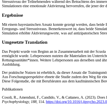
Stressniveau der Teilnehmenden während des Betrachtens des immersi
Simulationen eine emotionale Aktivierung hervorrufen, die jener der di
Ergebnisse
Mit einem bayesianischen Ansatz konnte gezeigt werden, dass beide B
Erregungs- und Stressniveaus. Bemerkenswert ist, dass beide Simula
Simulation erhöhte Aktivierungswerte, was auf antizipatorischen Stre
Umgesetzte Translation
Das Projekt wurde von Beginn an in Zusammenarbeit mit der Scuola S
ermöglicht wurde. Lehrpersonen nutzten die Materialien im Unterrich
Rettungssanitäter*innen. Weitere Lehrpersonen aus derselben und ä
Ausbildung.
Der praktische Nutzen ist erheblich, da dieser Ansatz die Trainingsmö
Aus Forschungsperspektive ebnete die Studie zudem den Weg für eine
Diese Folgestudie, die mit Berufsleuten aus dem kaufmännischen Berei
Publikationen
Cosoli, R., Amenduni, F., Candido, V., & Cattaneo, A. (2023). Does lo
Psychophysiology, 188,
114.
https://doi.org/10.1016/j.ijpsycho.2023.