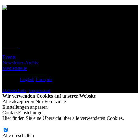
Kontakt
Standort
BeLEARN
Laupenstrasse 19
3008 Bern
Kontakt
Infos
Events
Newsletter-Archiv
Medienstelle
Newsletter abonnieren
Deutsch
English
Français
© BeLEARN 2026
Datenschutz
,
Impressum
,
Cookie-Einstellungen
Wir verwenden Cookies auf unserer Website
Alle akzeptieren
Nur Essenzielle
Einstellungen anpassen
Cookie-Einstellungen
Hier finden Sie eine Übersicht über alle verwendeten Cookies.
Alle umschalten