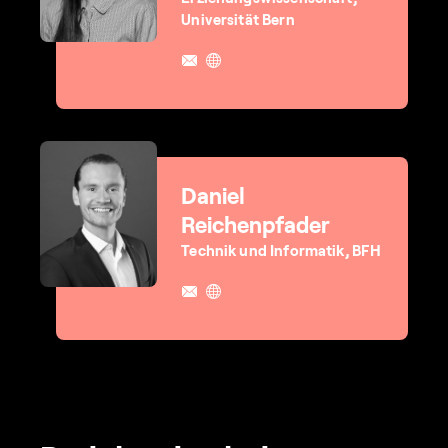
Universität Bern
Daniel
Reichenpfader
Technik und Informatik, BFH