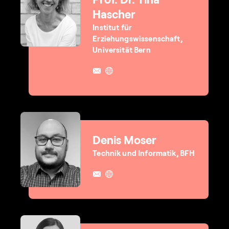
Hascher
Institut für
Erziehungswissenschaft,
Universität Bern
Denis Moser
Technik und Informatik, BFH