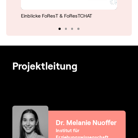
Einblicke FoResT & FoResTCHAT
Einblick
Projektleitung
Dr. Melanie Nuoffer
Institut für
Erziehungswissenschaft,