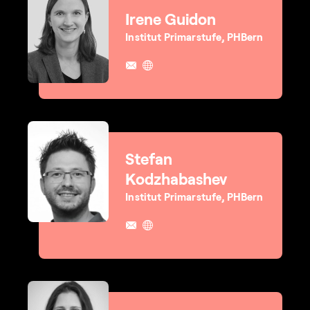
Irene Guidon
Institut Primarstufe, PHBern
Stefan
Kodzhabashev
Institut Primarstufe, PHBern