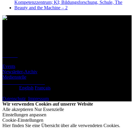
Kontakt
Standort
BeLEARN
Laupenstrasse 19
3008 Bern
Kontakt
Infos
Events
Newsletter-Archiv
Medienstelle
Newsletter abonnieren
Deutsch
English
Français
© BeLEARN 2026
Datenschutz
,
Impressum
,
Cookie-Einstellungen
Wir verwenden Cookies auf unserer Website
Alle akzeptieren
Nur Essenzielle
Einstellungen anpassen
Cookie-Einstellungen
Hier finden Sie eine Übersicht über alle verwendeten Cookies.