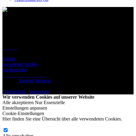
Kontakt
Standort
BeLEARN
Laupenstrasse 19
3008 Bern
Kontakt
Infos
Events
Newsletter-Archiv
Medienstelle
Newsletter abonnieren
Deutsch
English
Français
© BeLEARN 2026
Datenschutz
,
Impressum
,
Cookie-Einstellungen
Wir verwenden Cookies auf unserer Website
Alle akzeptieren
Nur Essenzielle
Einstellungen anpassen
Cookie-Einstellungen
Hier finden Sie eine Übersicht über alle verwendeten Cookies.
Alle umschalten