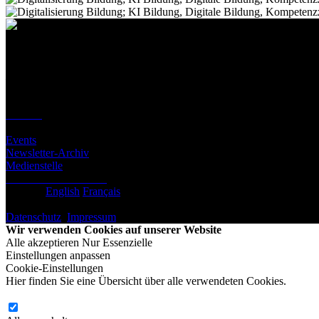
Kontakt
Standort
BeLEARN
Laupenstrasse 19
3008 Bern
Kontakt
Infos
Events
Newsletter-Archiv
Medienstelle
Newsletter abonnieren
Deutsch
English
Français
© BeLEARN 2026
Datenschutz
,
Impressum
,
Cookie-Einstellungen
Wir verwenden Cookies auf unserer Website
Alle akzeptieren
Nur Essenzielle
Einstellungen anpassen
Cookie-Einstellungen
Hier finden Sie eine Übersicht über alle verwendeten Cookies.