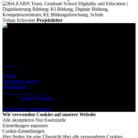
Tobias Schwörer
Projektleiter
Kontakt
Standort
BeLEARN
Laupenstrasse 19
3008 Bern
Kontakt
Infos
Events
Newsletter-Archiv
Medienstelle
Newsletter abonnieren
Deutsch
English
Français
© BeLEARN 2026
Datenschutz
,
Impressum
,
Cookie-Einstellungen
Wir verwenden Cookies auf unserer Website
Alle akzeptieren
Nur Essenzielle
Einstellungen anpassen
Cookie-Einstellungen
Hier finden Sie eine Übersicht über alle verwendeten Cookies.