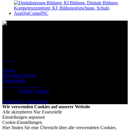
Kontakt
Standort
BeLEARN
Laupenstrasse 19
3008 Bern
Kontakt
Infos
Events
Newsletter-Archiv
Medienstelle
Newsletter abonnieren
Deutsch
English
Français
© BeLEARN 2026
Datenschutz
,
Impressum
,
Cookie-Einstellungen
Wir verwenden Cookies auf unserer Website
Alle akzeptieren
Nur Essenzielle
Einstellungen anpassen
Cookie-Einstellungen
Hier finden Sie eine Übersicht über alle verwendeten Cookies.