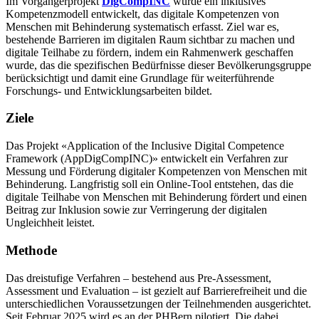
Im Vorgängerprojekt
DigCompINC
wurde ein inklusives
Kompetenzmodell entwickelt, das digitale Kompetenzen von
Menschen mit Behinderung systematisch erfasst. Ziel war es,
bestehende Barrieren im digitalen Raum sichtbar zu machen und
digitale Teilhabe zu fördern, indem ein Rahmenwerk geschaffen
wurde, das die spezifischen Bedürfnisse dieser Bevölkerungsgruppe
berücksichtigt und damit eine Grundlage für weiterführende
Forschungs- und Entwicklungsarbeiten bildet.
Ziele
Das Projekt «Application of the Inclusive Digital Competence
Framework (AppDigCompINC)» entwickelt ein Verfahren zur
Messung und Förderung digitaler Kompetenzen von Menschen mit
Behinderung. Langfristig soll ein Online-Tool entstehen, das die
digitale Teilhabe von Menschen mit Behinderung fördert und einen
Beitrag zur Inklusion sowie zur Verringerung der digitalen
Ungleichheit leistet.
Methode
Das dreistufige Verfahren – bestehend aus Pre-Assessment,
Assessment und Evaluation – ist gezielt auf Barrierefreiheit und die
unterschiedlichen Voraussetzungen der Teilnehmenden ausgerichtet.
Seit Februar 2025 wird es an der PHBern pilotiert. Die dabei