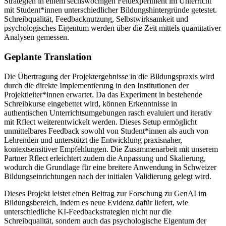
Strategien in einem sechswöchigen Feldexperiment im Unterricht
mit Student*innen unterschiedlicher Bildungshintergründe getestet.
Schreibqualität, Feedbacknutzung, Selbstwirksamkeit und
psychologisches Eigentum werden über die Zeit mittels quantitativer
Analysen gemessen.
Geplante Translation
Die Übertragung der Projektergebnisse in die Bildungspraxis wird
durch die direkte Implementierung in den Institutionen der
Projektleiter*innen erwartet. Da das Experiment in bestehende
Schreibkurse eingebettet wird, können Erkenntnisse in
authentischen Unterrichtsumgebungen rasch evaluiert und iterativ
mit Rflect weiterentwickelt werden. Dieses Setup ermöglicht
unmittelbares Feedback sowohl von Student*innen als auch von
Lehrenden und unterstützt die Entwicklung praxisnaher,
kontextsensitiver Empfehlungen. Die Zusammenarbeit mit unserem
Partner Rflect erleichtert zudem die Anpassung und Skalierung,
wodurch die Grundlage für eine breitere Anwendung in Schweizer
Bildungseinrichtungen nach der initialen Validierung gelegt wird.
Dieses Projekt leistet einen Beitrag zur Forschung zu GenAI im
Bildungsbereich, indem es neue Evidenz dafür liefert, wie
unterschiedliche KI-Feedbackstrategien nicht nur die
Schreibqualität, sondern auch das psychologische Eigentum der