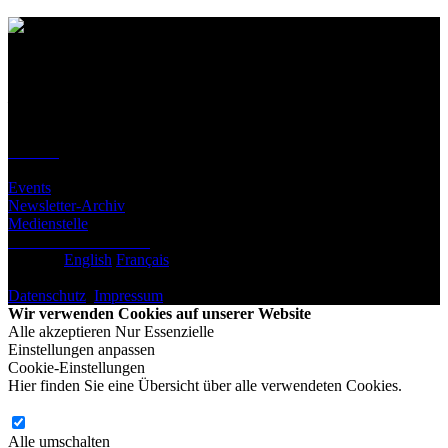
Kontakt
Standort
BeLEARN
Laupenstrasse 19
3008 Bern
Kontakt
Infos
Events
Newsletter-Archiv
Medienstelle
Newsletter abonnieren
Deutsch
English
Français
© BeLEARN 2026
Datenschutz
,
Impressum
,
Cookie-Einstellungen
Wir verwenden Cookies auf unserer Website
Alle akzeptieren
Nur Essenzielle
Einstellungen anpassen
Cookie-Einstellungen
Hier finden Sie eine Übersicht über alle verwendeten Cookies.
Alle umschalten