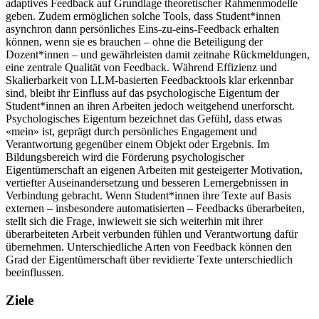
adaptives Feedback auf Grundlage theoretischer Rahmenmodelle
geben. Zudem ermöglichen solche Tools, dass Student*innen
asynchron dann persönliches Eins-zu-eins-Feedback erhalten
können, wenn sie es brauchen – ohne die Beteiligung der
Dozent*innen – und gewährleisten damit zeitnahe Rückmeldungen,
eine zentrale Qualität von Feedback. Während Effizienz und
Skalierbarkeit von LLM-basierten Feedbacktools klar erkennbar
sind, bleibt ihr Einfluss auf das psychologische Eigentum der
Student*innen an ihren Arbeiten jedoch weitgehend unerforscht.
Psychologisches Eigentum bezeichnet das Gefühl, dass etwas
«mein» ist, geprägt durch persönliches Engagement und
Verantwortung gegenüber einem Objekt oder Ergebnis. Im
Bildungsbereich wird die Förderung psychologischer
Eigentümerschaft an eigenen Arbeiten mit gesteigerter Motivation,
vertiefter Auseinandersetzung und besseren Lernergebnissen in
Verbindung gebracht. Wenn Student*innen ihre Texte auf Basis
externen – insbesondere automatisierten – Feedbacks überarbeiten,
stellt sich die Frage, inwieweit sie sich weiterhin mit ihrer
überarbeiteten Arbeit verbunden fühlen und Verantwortung dafür
übernehmen. Unterschiedliche Arten von Feedback können den
Grad der Eigentümerschaft über revidierte Texte unterschiedlich
beeinflussen.
Ziele