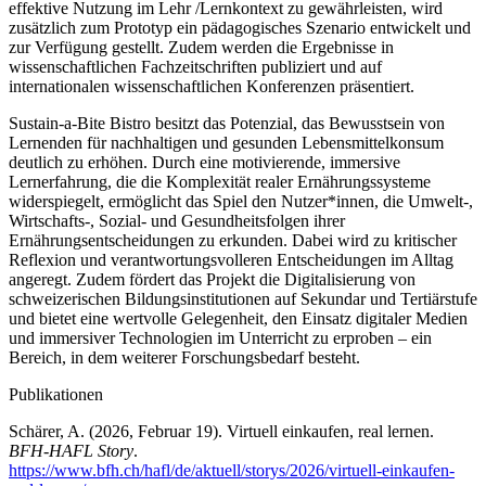
effektive Nutzung im Lehr /Lernkontext zu gewährleisten, wird
zusätzlich zum Prototyp ein pädagogisches Szenario entwickelt und
zur Verfügung gestellt. Zudem werden die Ergebnisse in
wissenschaftlichen Fachzeitschriften publiziert und auf
internationalen wissenschaftlichen Konferenzen präsentiert.
Sustain-a-Bite Bistro besitzt das Potenzial, das Bewusstsein von
Lernenden für nachhaltigen und gesunden Lebensmittelkonsum
deutlich zu erhöhen. Durch eine motivierende, immersive
Lernerfahrung, die die Komplexität realer Ernährungssysteme
widerspiegelt, ermöglicht das Spiel den Nutzer*innen, die Umwelt-,
Wirtschafts-, Sozial- und Gesundheitsfolgen ihrer
Ernährungsentscheidungen zu erkunden. Dabei wird zu kritischer
Reflexion und verantwortungsvolleren Entscheidungen im Alltag
angeregt. Zudem fördert das Projekt die Digitalisierung von
schweizerischen Bildungsinstitutionen auf Sekundar und Tertiärstufe
und bietet eine wertvolle Gelegenheit, den Einsatz digitaler Medien
und immersiver Technologien im Unterricht zu erproben – ein
Bereich, in dem weiterer Forschungsbedarf besteht.
Publikationen
Schärer, A. (2026, Februar 19). Virtuell einkaufen, real lernen.
BFH-HAFL Story
.
https://www.bfh.ch/hafl/de/aktuell/storys/2026/virtuell-einkaufen-