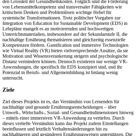
den Grossteil der Gesundheitskosten. Folglich sind die Förderung
von Lebensmittelkompetenz und transversaler Fähigkeiten wie
kritischem Denken und Problemlösen wichtige Hebel für
systemische Transformationen. Trotz politischer Vorgaben zur
Integration von Education for Sustainable Development (EDS) in
Lehrpläne mangelt es an motivierenden und hochwertigen
Unterrichtsmaterialien, insbesondere auf der Sekundarstufe II, die
nachhaltige Ernährung thematisieren und gleichzeitig essenzielle
Kompetenzen fördern. Gamification und immersive Technologien
wie Virtual Reality (VR) bieten vielversprechende Ansätze, da sie
Motivation und Wissensverankerung steigern und psychologische
Distanz vermindern können. Dennoch existieren nur wenige VR-
Anwendungen, die spezifisch für EDS konzipiert sind, und ihr
Potenzial in Berufs- und Allgemeinbildung ist bislang wenig
untersucht.
Ziele
Ziel dieses Projekts ist es, das Verständnis von Lernenden für
nachhaltige und gesunde Ernährungsentscheidungen – über
Umwelt-, Wirtschafts-, Sozial- und Gesundheitsdimensionen hinweg
– mittels einer immersiven VR-Anwendung zu vertiefen. Durch
dieses vertiefte Verständnis kann das Projekt zudem Einstellungen
beeinflussen und letztlich Verhaltensänderungen hin zu
nachhaltigeren und gesünderen Ernährungsweisen unterstützen. Die