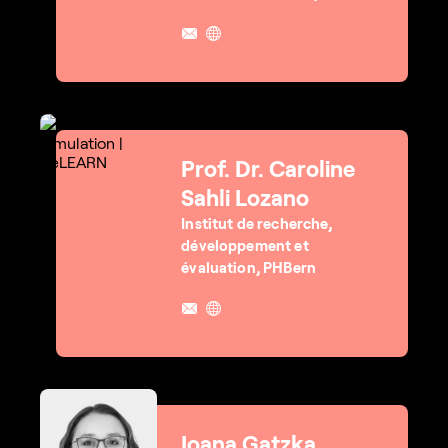
Prof. Dr. Caroline
Sahli Lozano
Institut de recherche,
développement et
évaluation, PHBern
Ioana Gatzka