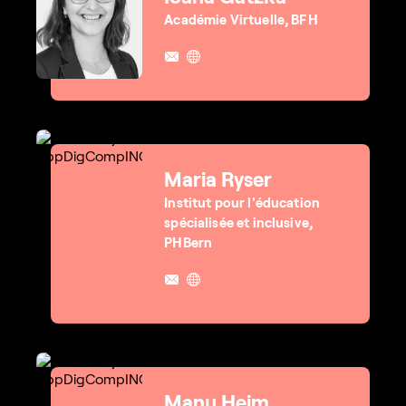
Académie Virtuelle, BFH
Maria Ryser
Institut pour l'éducation
spécialisée et inclusive,
PHBern
Manu Heim