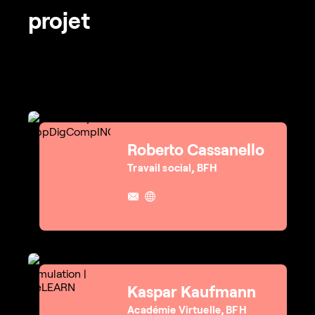
projet
Roberto Cassanello
Travail social, BFH
Kaspar Kaufmann
Académie Virtuelle, BFH