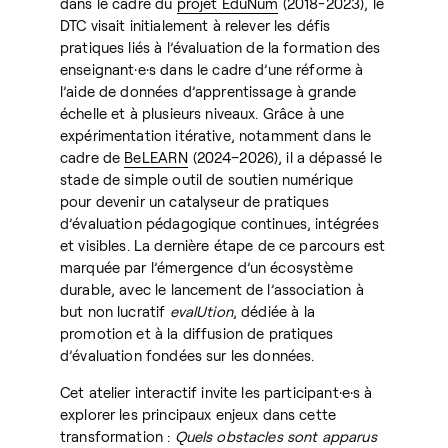
dans le cadre du
projet EduNum
(2018-2023), le
DTC visait initialement à relever les défis
pratiques liés à l’évaluation de la formation des
enseignant·e·s dans le cadre d’une réforme à
l’aide de données d’apprentissage à grande
échelle et à plusieurs niveaux. Grâce à une
expérimentation itérative, notamment dans le
cadre de
BeLEARN
(2024–2026), il a dépassé le
stade de simple outil de soutien numérique
pour devenir un catalyseur de pratiques
d’évaluation pédagogique continues, intégrées
et visibles. La dernière étape de ce parcours est
marquée par l’émergence d’un écosystème
durable, avec le lancement de l’association à
but non lucratif
evalUtion
, dédiée à la
promotion et à la diffusion de pratiques
d’évaluation fondées sur les données.
Cet atelier interactif invite les participant·e·s à
explorer les principaux enjeux dans cette
transformation :
Quels obstacles sont apparus