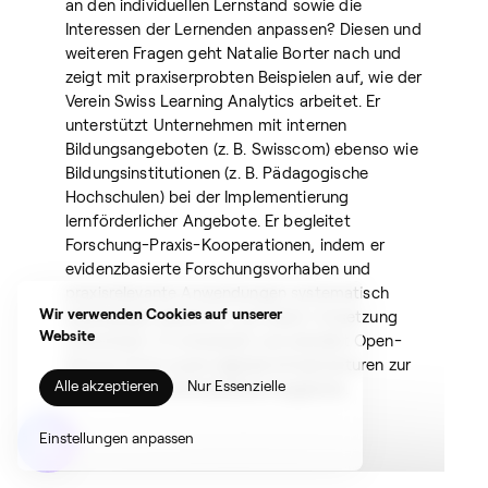
an den individuellen Lernstand sowie die
Interessen der Lernenden anpassen? Diesen und
weiteren Fragen geht Natalie Borter nach und
zeigt mit praxiserprobten Beispielen auf, wie der
Verein Swiss Learning Analytics arbeitet. Er
unterstützt Unternehmen mit internen
Bildungsangeboten (z. B. Swisscom) ebenso wie
Bildungsinstitutionen (z. B. Pädagogische
Hochschulen) bei der Implementierung
lernförderlicher Angebote. Er begleitet
Forschung-Praxis-Kooperationen, indem er
evidenzbasierte Forschungsvorhaben und
praxisrelevante Anwendungen systematisch
Wir verwenden Cookies auf unserer
aufeinander abstimmt und deren Umsetzung
Website
unterstützt. Er entwickelt und betreibt Open-
Source-Tools sowie digitale Infrastrukturen zur
Alle akzeptieren
Nur Essenzielle
Umsetzung lernförderlicher Angebote.
Suchen
Einstellungen anpassen
nach: