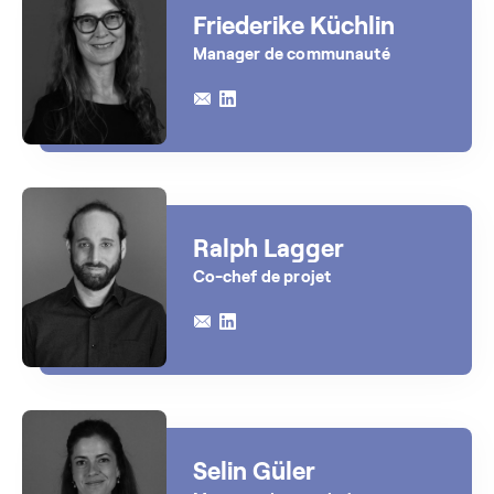
Friederike Küchlin
Manager de communauté
Ralph Lagger
Co-chef de projet
Selin Güler