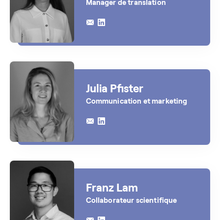
Manager de translation
Julia Pfister
Communication et marketing
Franz Lam
Collaborateur scientifique