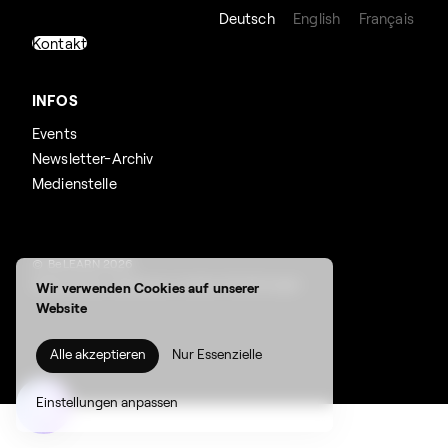
Deutsch
English
Français
Kontakt
INFOS
Events
Newsletter-Archiv
Medienstelle
© BeLEARN 2026
Datenschutz
,
Impressum
,
Cookie-Einstellungen
Wir verwenden Cookies auf unserer
Website
Alle akzeptieren
Nur Essenzielle
Suchen
Einstellungen anpassen
nach: