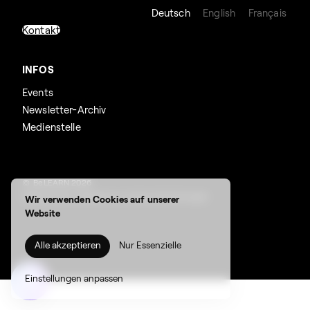
Deutsch
English
Français
Kontakt
INFOS
Events
Newsletter-Archiv
Medienstelle
© BeLEARN 2026
Datenschutz
,
Impressum
,
Cookie-Einstellungen
Wir verwenden Cookies auf unserer
Website
Alle akzeptieren
Nur Essenzielle
Suchen
Einstellungen anpassen
nach: