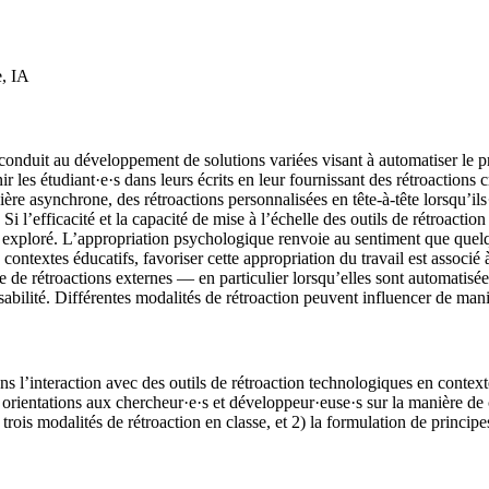
e, IA
 conduit au développement de solutions variées visant à automatiser le p
les étudiant·e·s dans leurs écrits en leur fournissant des rétroactions c
ère asynchrone, des rétroactions personnalisées en tête-à-tête lorsqu’ils
. Si l’efficacité et la capacité de mise à l’échelle des outils de rétroact
exploré. L’appropriation psychologique renvoie au sentiment que quelqu
 contextes éducatifs, favoriser cette appropriation du travail est assoc
ase de rétroactions externes — en particulier lorsqu’elles sont automatis
onsabilité. Différentes modalités de rétroaction peuvent influencer de man
ans l’interaction avec des outils de rétroaction technologiques en conte
 orientations aux chercheur·e·s et développeur·euse·s sur la manière de c
e trois modalités de rétroaction en classe, et 2) la formulation de princ