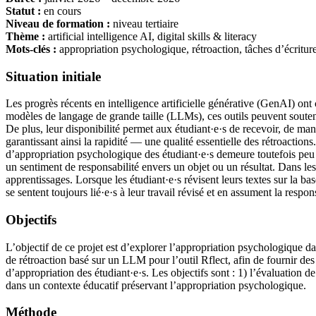
Statut :
en cours
Niveau de formation :
niveau tertiaire
Thème :
artificial intelligence AI, digital skills & literacy
Mots-clés :
appropriation psychologique, rétroaction, tâches d’écritur
Situation initiale
Les progrès récents en intelligence artificielle générative (GenAI) ont
modèles de langage de grande taille (LLMs), ces outils peuvent soutenir 
De plus, leur disponibilité permet aux étudiant·e·s de recevoir, de mani
garantissant ainsi la rapidité — une qualité essentielle des rétroactions
d’appropriation psychologique des étudiant·e·s demeure toutefois peu 
un sentiment de responsabilité envers un objet ou un résultat. Dans les
apprentissages. Lorsque les étudiant·e·s révisent leurs textes sur la b
se sentent toujours lié·e·s à leur travail révisé et en assument la resp
Objectifs
L’objectif de ce projet est d’explorer l’appropriation psychologique d
de rétroaction basé sur un LLM pour l’outil Rflect, afin de fournir des
d’appropriation des étudiant·e·s. Les objectifs sont : 1) l’évaluation d
dans un contexte éducatif préservant l’appropriation psychologique.
Méthode