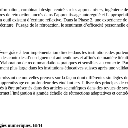
formation, combinant design centré sur les apprenant·e·s, ingénierie de
pes de rétroaction ancrés dans l’apprentissage autorégulé et l’appropriat
til existant d’écriture réflexive. Dans la Phase 2, une expérience de te
l’écriture, l’usage de la rétroaction, le sentiment d’efficacité personne
révue grâce à leur implémentation directe dans les institutions des port
ns des contextes d’enseignement authentiques et affinés de manière itérat
 l’élaboration de recommandations pratiques et sensibles au contexte. Par
ment plus large dans les institutions éducatives suisses après une validati
rnissant de nouvelles preuves sur la façon dont différentes stratégies de
’apprentissage en profondeur des étudiant·e·s. Il livre des principes de 
nés à être présentés dans des articles scientifiques dans des revues de s
met l’intégration à grande échelle de rétroactions adaptatives et centrées
logies numériques, BFH