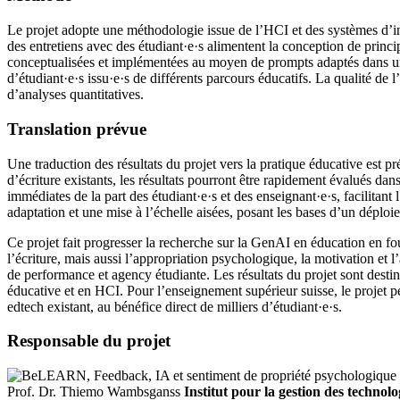
Le projet adopte une méthodologie issue de l’HCI et des systèmes d’in
des entretiens avec des étudiant·e·s alimentent la conception de princi
conceptualisées et implémentées au moyen de prompts adaptés dans un ou
d’étudiant·e·s issu·e·s de différents parcours éducatifs. La qualité de 
d’analyses quantitatives.
Translation prévue
Une traduction des résultats du projet vers la pratique éducative est p
d’écriture existants, les résultats pourront être rapidement évalués da
immédiates de la part des étudiant·e·s et des enseignant·e·s, facilitant
adaptation et une mise à l’échelle aisées, posant les bases d’un déploie
Ce projet fait progresser la recherche sur la GenAI en éducation en fou
l’écriture, mais aussi l’appropriation psychologique, la motivation et l
de performance et agency étudiante. Les résultats du projet sont desti
éducative et en HCI. Pour l’enseignement supérieur suisse, le projet per
edtech existant, au bénéfice direct de milliers d’étudiant·e·s.
Responsable du projet
Prof. Dr. Thiemo Wambsganss
Institut pour la gestion des techno