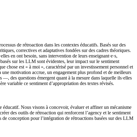
rocessus de rétroaction dans les contextes éducatifs. Basés sur des
ritiques, correctives et adaptatives fondées sur des cadres théoriques.
·elles en ont besoin, sans intervention de leurs enseignant·e·s,
ion basés sur les LLM sont évidentes, leur impact sur le sentiment
e chose est « à moi », caractérisé par un investissement personnel et
ié à une motivation accrue, un engagement plus profond et de meilleurs
ées —, des questions émergent quant à la mesure dans laquelle ils·elles
ière variable ce sentiment d’appropriation des textes révisés.
xte éducatif. Nous visons à concevoir, évaluer et affiner un mécanisme
réer des outils de rétroaction qui renforcent l’agency et le sentiment
ipes de conception pour l’intégration de rétroactions basées sur des LLM