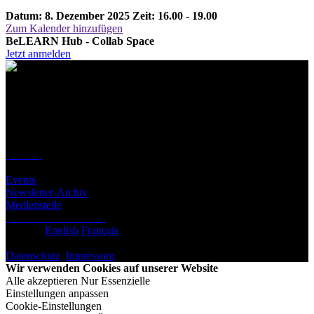
Datum: 8. Dezember 2025
Zeit: 16.00 - 19.00
Zum Kalender hinzufügen
BeLEARN Hub - Collab Space
Jetzt anmelden
Kontakt
Standort
BeLEARN
Laupenstrasse 19
3008 Bern
Kontakt
Infos
Events
Newsletter-Archiv
Medienstelle
Newsletter abonnieren
Deutsch
English
Français
© BeLEARN 2026
Datenschutz
,
Impressum
,
Cookie-Einstellungen
Wir verwenden Cookies auf unserer Website
Alle akzeptieren
Nur Essenzielle
Einstellungen anpassen
Cookie-Einstellungen