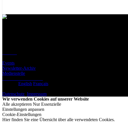
Kontakt
Standort
BeLEARN
Laupenstrasse 19
3008 Bern
Kontakt
Infos
Events
Newsletter-Archiv
Medienstelle
Newsletter abonnieren
Deutsch
English
Français
© BeLEARN 2026
Datenschutz
,
Impressum
,
Cookie-Einstellungen
Wir verwenden Cookies auf unserer Website
Alle akzeptieren
Nur Essenzielle
Einstellungen anpassen
Cookie-Einstellungen
Hier finden Sie eine Übersicht über alle verwendeten Cookies.