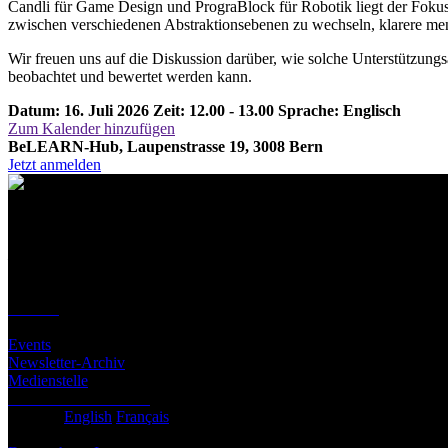
Candli für Game Design und PrograBlock für Robotik liegt der Fokus 
zwischen verschiedenen Abstraktionsebenen zu wechseln, klarere m
Wir freuen uns auf die Diskussion darüber, wie solche Unterstützun
beobachtet und bewertet werden kann.
Datum: 16. Juli 2026
Zeit: 12.00 - 13.00
Sprache: Englisch
Zum Kalender hinzufügen
BeLEARN-Hub, Laupenstrasse 19, 3008 Bern
Jetzt anmelden
Kontakt
Standort
BeLEARN
Laupenstrasse 19
3008 Bern
Kontakt
Infos
Events
Newsletter-Archiv
Medienstelle
Newsletter abonnieren
Deutsch
English
Français
© BeLEARN 2026