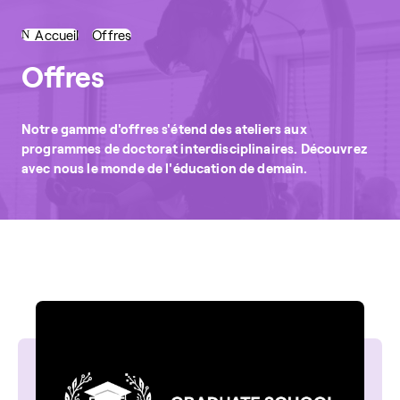
Accueil
Offres
Offres
Notre gamme d'offres s'étend des ateliers aux
programmes de doctorat interdisciplinaires. Découvrez
avec nous le monde de l'éducation de demain.