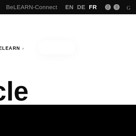
BeLEARN-Connect
EN
DE
FR
CONTACT
BELEARN
cle