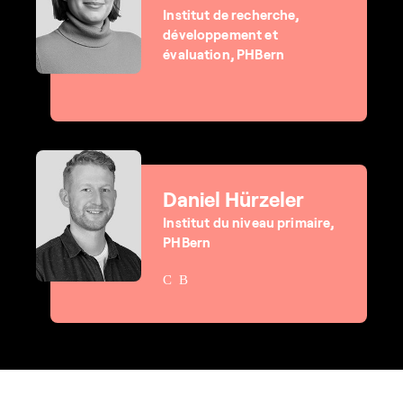
Institut de recherche,
développement et
évaluation, PHBern
Daniel Hürzeler
Institut du niveau primaire,
PHBern