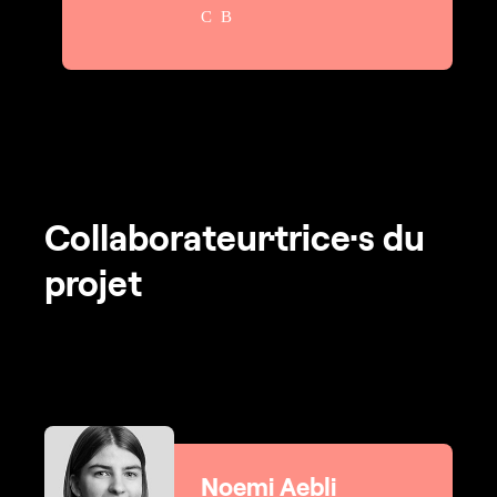
Collaborateur·trice·s du
projet
Noemi Aebli