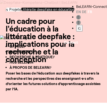
BeLEARN-Connect
Projets
Littératie deepfake en éducation
EN
DE
FR
Un cadre pour
l'éducation à la
littératie deepfake :
implications pour la
Contact
OFFRES
recherche et la
EVENEMENTS
conception
RECHERCHE & PRATIQUE
HUB BELEARN
À PROPOS DE BELEARN
Poser les bases de l’éducation aux deepfakes à travers la
recherche et les perspectives des enseignant·e·s afin
d’orienter les futures solutions d’apprentissage assistées
par l’IA.