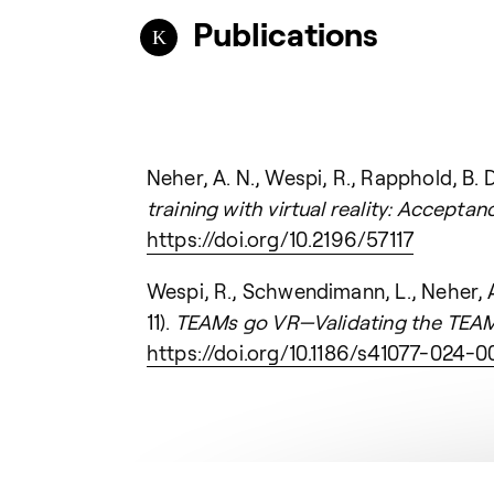
Publications
Neher, A. N., Wespi, R., Rapphold, B. D
training with virtual reality: Acceptan
https://doi.org/10.2196/57117
Wespi, R., Schwendimann, L., Neher, A.
11).
TEAMs go VR—Validating the TEAM in
https://doi.org/10.1186/s41077-024-