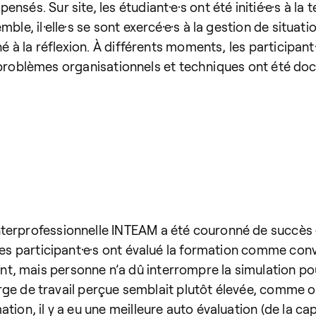
sés. Sur site, les étudiant·e·s ont été initié·e·s à la
ble, il·elle·s se sont exercé·e·s à la gestion de situat
né à la réflexion. À différents moments, les participan
 Les problèmes organisationnels et techniques ont été d
terprofessionnelle INTEAM a été couronné de succès et
es participant·e·s ont évalué la formation comme convivi
 mais personne n’a dû interrompre la simulation pour
charge de travail perçue semblait plutôt élevée, comme 
tion, il y a eu une meilleure auto évaluation (de la ca