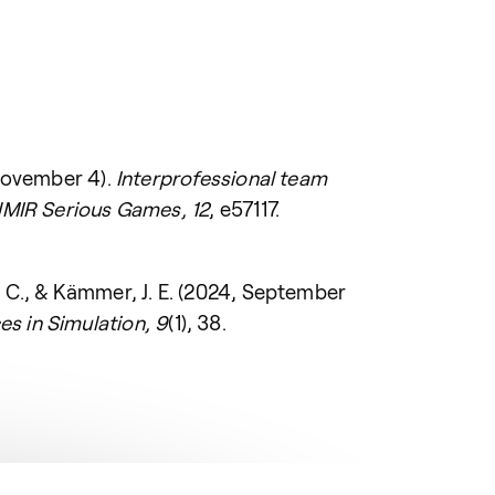
, November 4).
Interprofessional team
JMIR Serious Games, 12
, e57117.
T. C., & Kämmer, J. E. (2024, September
s in Simulation, 9
(1), 38.