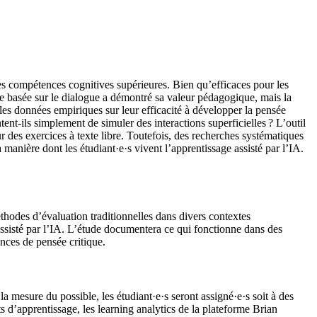
es compétences cognitives supérieures. Bien qu’efficaces pour les
ive basée sur le dialogue a démontré sa valeur pédagogique, mais la
s les données empiriques sur leur efficacité à développer la pensée
ent-ils simplement de simuler des interactions superficielles ? L’outil
r des exercices à texte libre. Toutefois, des recherches systématiques
 manière dont les étudiant·e·s vivent l’apprentissage assisté par l’IA.
éthodes d’évaluation traditionnelles dans divers contextes
ssisté par l’IA. L’étude documentera ce qui fonctionne dans des
ences de pensée critique.
mesure du possible, les étudiant·e·s seront assigné·e·s soit à des
s d’apprentissage, les learning analytics de la plateforme Brian