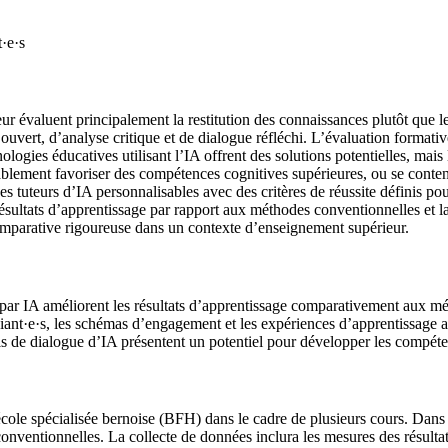
·e·s
ur évaluent principalement la restitution des connaissances plutôt que l
 ouvert, d’analyse critique et de dialogue réfléchi. L’évaluation format
nologies éducatives utilisant l’IA offrent des solutions potentielles, mai
ablement favoriser des compétences cognitives supérieures, ou se content
 tuteurs d’IA personnalisables avec des critères de réussite définis pou
résultats d’apprentissage par rapport aux méthodes conventionnelles et la
omparative rigoureuse dans un contexte d’enseignement supérieur.
és par IA améliorent les résultats d’apprentissage comparativement aux m
nt·e·s, les schémas d’engagement et les expériences d’apprentissage a
utils de dialogue d’IA présentent un potentiel pour développer les compét
le spécialisée bernoise (BFH) dans le cadre de plusieurs cours. Dans la 
onventionnelles. La collecte de données inclura les mesures des résultat