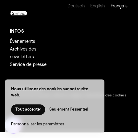
Deutsch
English
Français
Contact
INFOS
Événements
Archives des
newsletters
Service de presse
Nous utilisons des cookies sur notre site
© BeLEARN 2026
web.
Protection des données
,
Mentions légales
,
Paramètres des cookies
Tout accepter
Seulement l'essentiel
Rechercher :
Personnaliser les paramètres