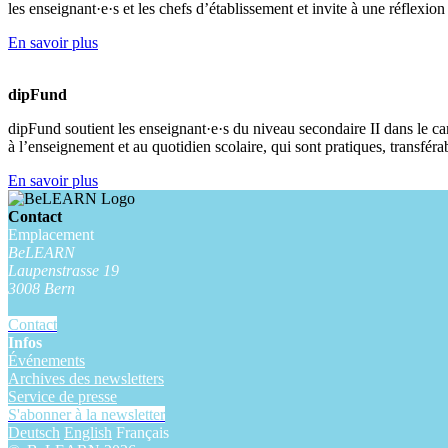
les enseignant·e·s et les chefs d’établissement et invite à une réflexion 
En savoir plus
dipFund
dipFund soutient les enseignant·e·s du niveau secondaire II dans le c
à l’enseignement et au quotidien scolaire, qui sont pratiques, transféra
En savoir plus
Contact
Emplacement
BeLEARN
Laupenstrasse 19
3008 Bern
Contact
Infos
Événements
Archives des newsletters
Service de presse
S'abonner à la newsletter
Deutsch
English
Français