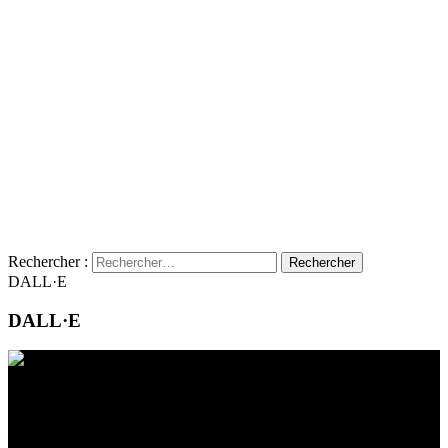
Rechercher :
DALL·E
DALL·E
Contact
Emplacement
BeLEARN
Laupenstrasse 19