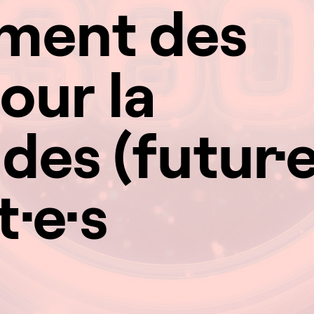
ement des
our la
des (futur·e
·e·s