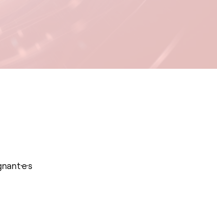
gnant·e·s