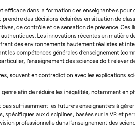
t efficace dans la formation des enseignant·e·s pour d
et prendre des décisions éclairées en situation de cla
ives, de contrôle et de sensation de présence. Ces lim
uthentiques. Les innovations récentes en matière de v
rant des environnements hautement réalistes et inter
nt les compétences générales d’enseignement (comme 
particulier, l’enseignement des sciences doit relever d
ves, souvent en contradiction avec les explications sc
genre afin de réduire les inégalités, notamment en p
t pas suffisamment les futur·e·s enseignant·e·s à gér
, spécifiques aux disciplines, basées sur la VR et p
vision professionnelle dans l’enseignement des scienc